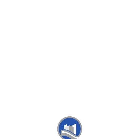
Loa
din
g...