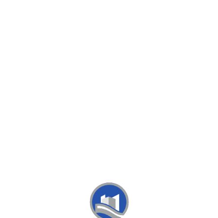
Loa
din
g...