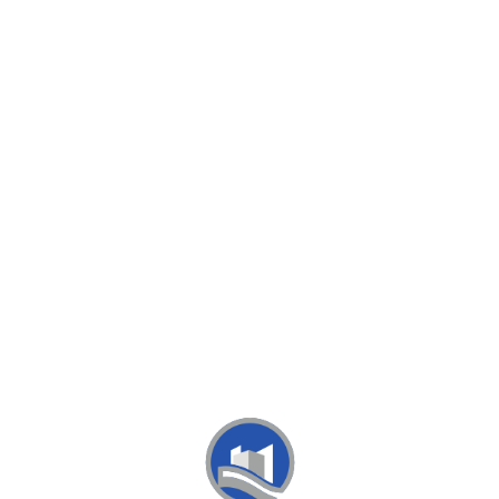
Loa
din
g...