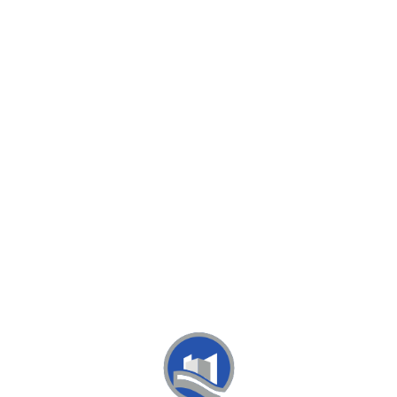
Loa
din
g...