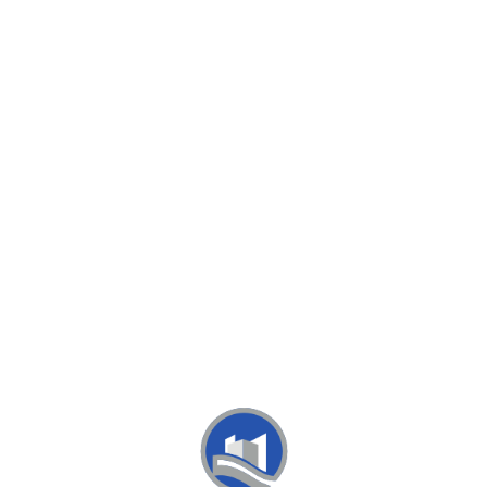
Loa
din
g...