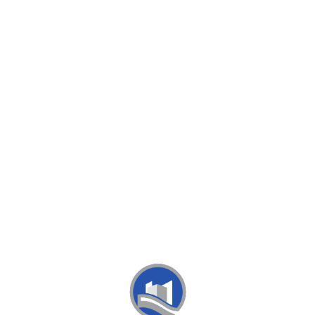
Loa
din
g...